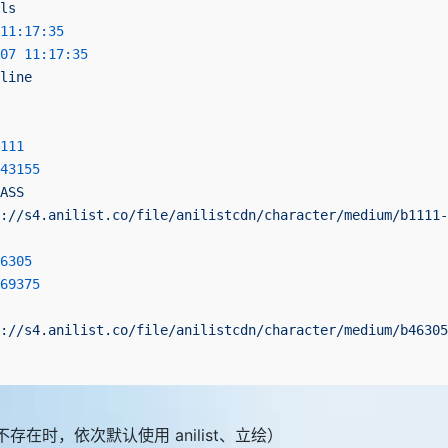
ls
11:17:35
07 11:17:35
line
111
43155
ASS
s://s4.anilist.co/file/anilistcdn/character/medium/b1111-
6305
69375
://s4.anilist.co/file/anilistcdn/character/medium/b46305
（不存在时，依次默认使用 anilist、立绘）