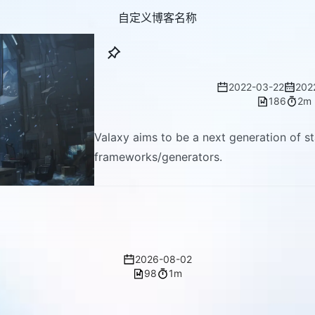
自定义博客名称
Hello, Val
2022-03-22
202
186
2m
Valaxy aims to be a next generation of st
frameworks/generators.
中文 Post 测试
2026-08-02
98
1m