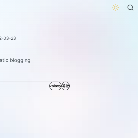
axy!
2-03-23
atic blogging
valaxy
笔记