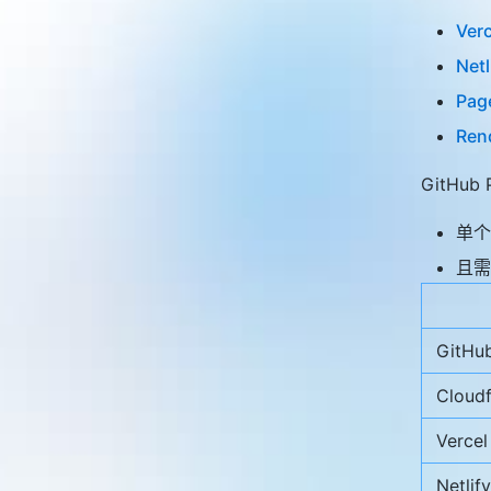
Verc
Netl
Page
Ren
GitHu
单个
且需
GitHu
Cloudf
Vercel
Netlify