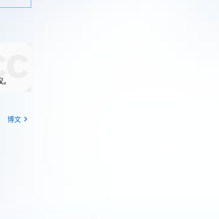
议。
博文