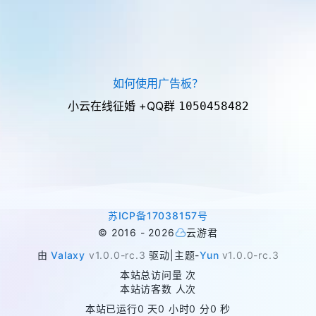
如何使用广告板？
小云在线征婚 +QQ群
1050458482
苏ICP备17038157号
©
2016 -
2026
云游君
由
Valaxy
v1.0.0-rc.3
驱动
|
主题
-
Yun
v1.0.0-rc.3
本站总访问量
次
本站访客数
人次
本站已运行
0 天
0 小时
0 分
0 秒